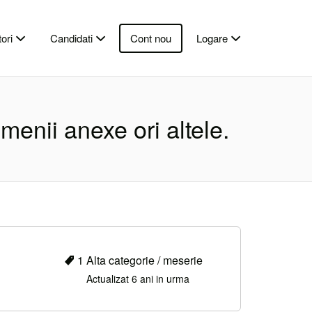
ori
Candidati
Cont nou
Logare
omenii anexe ori altele.
1 Alta categorie / meserie
Actualizat 6 ani in urma