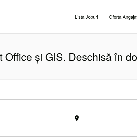
CACLUJ.NET
Lista Joburi
Oferta Angajat
ft Office și GIS. Deschisă în d