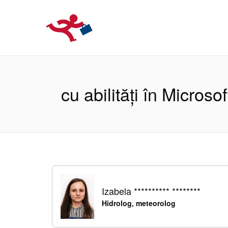
LOCURIDEMUN
cu abilități în Microso
Izabela ********** ********
Hidrolog, meteorolog