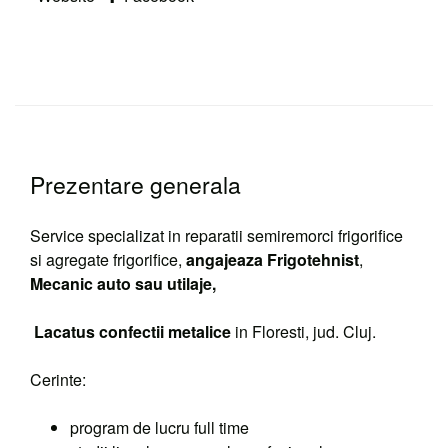
o
fereastră
o
fereastră
o
fereastră
nouă)
fereastră
nouă)
fereastră
nouă)
nouă)
nouă)
Prezentare generala
Service specializat in reparatii semiremorci frigorifice
si agregate frigorifice,
angajeaza Frigotehnist
,
Mecanic auto sau utilaje,
Lacatus confectii metalice
in Floresti, jud. Cluj.
Cerinte:
program de lucru full time