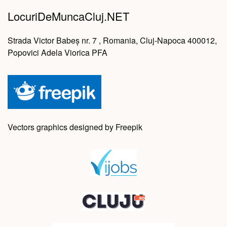
LocuriDeMuncaCluj.NET
Strada Victor Babeș nr. 7 , Romania, Cluj-Napoca 400012,
Popovici Adela Viorica PFA
Vectors graphics designed by Freepik