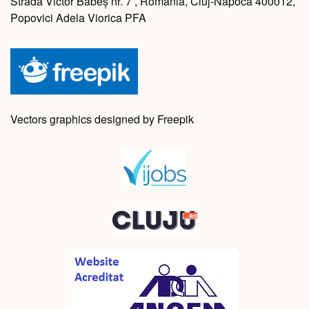
Strada Victor Babeș nr. 7 , Romania, Cluj-Napoca 400012,
Popovici Adela Viorica PFA
Vectors graphics designed by Freepik