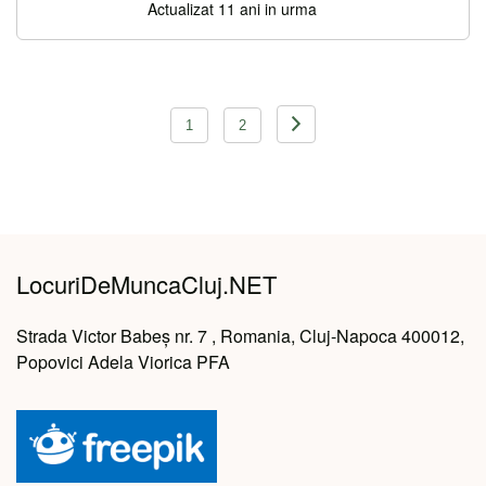
Actualizat 11 ani in urma
Navigare
1
2
în
articole
LocuriDeMuncaCluj.NET
Strada Victor Babeș nr. 7 , Romania, Cluj-Napoca 400012,
Popovici Adela Viorica PFA