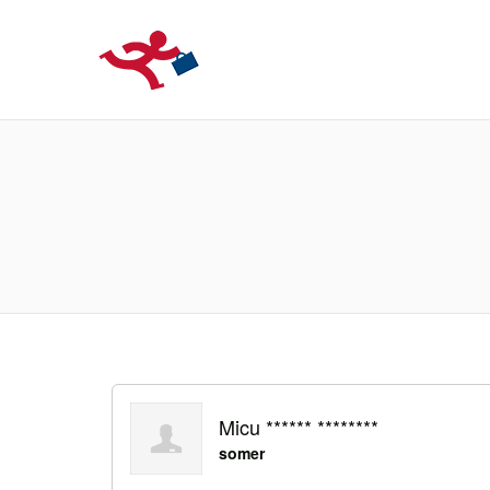
LOCURIDEMUN
Micu ****** ********
somer