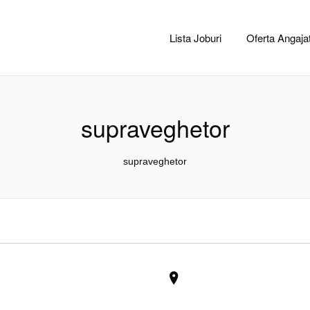
CACLUJ.NET
Lista Joburi
Oferta Angajat
supraveghetor
supraveghetor