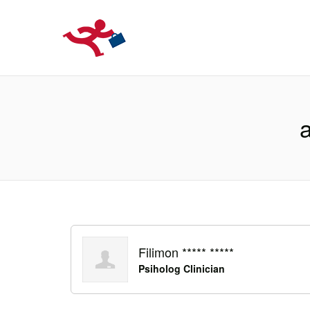
LOCURIDEMUN
a
Filimon ***** *****
Psiholog Clinician