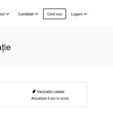
ori
Candidati
Cont nou
Logare
ație
Vanzator casier
Actualizat 6 ani in urma