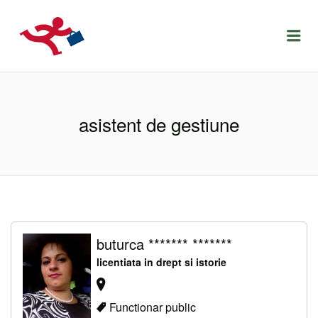
LOCURIDEMUNCACLUJ.NET
Menu
asistent de gestiune
buturca ******* *******
licentiata in drept si istorie
Functionar public