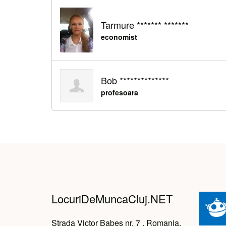
Tarmure ******* *******
economist
Bob **************
profesoara
LocuriDeMuncaCluj.NET
Strada Victor Babeș nr. 7 , Romania,