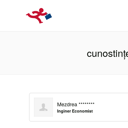
LOCURIDEMUN
cunostinț
Mezdrea ********
Inginer Economist