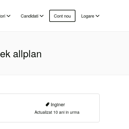
ori
Candidati
Cont nou
Logare
ek allplan
Inginer
Actualizat 10 ani in urma