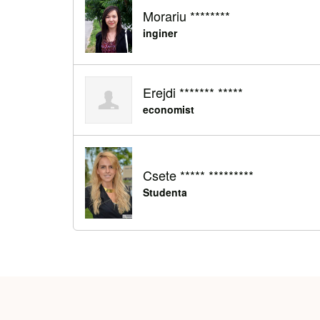
Morariu ********
inginer
Erejdi ******* *****
economist
Csete ***** *********
Studenta