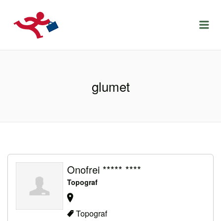
LOCURIDEMUNCACLUJ.NET
Menu
glumet
Onofrei ***** ****
Topograf
Topograf