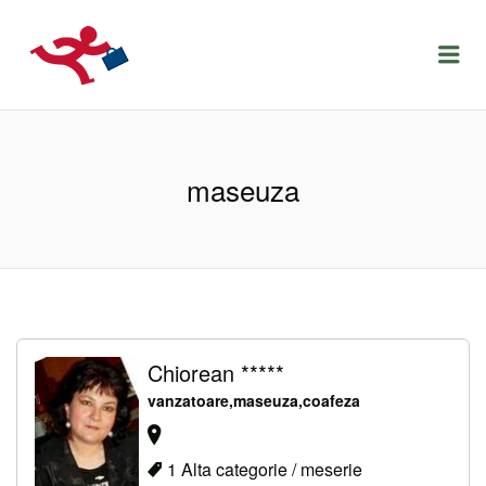
LOCURIDEMUNCACLUJ.NET
Menu
maseuza
Chiorean *****
vanzatoare,maseuza,coafeza
1 Alta categorie / meserie