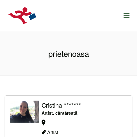
LOCURIDEMUNCACLUJ.NET
Menu
prietenoasa
Cristina *******
Artist, cântăreață.
Artist