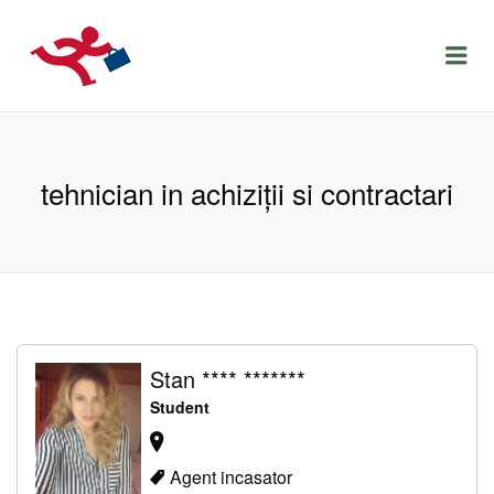
LOCURIDEMUNCACLUJ.NET
Menu
tehnician in achiziții si contractari
Stan **** *******
Student
Agent incasator