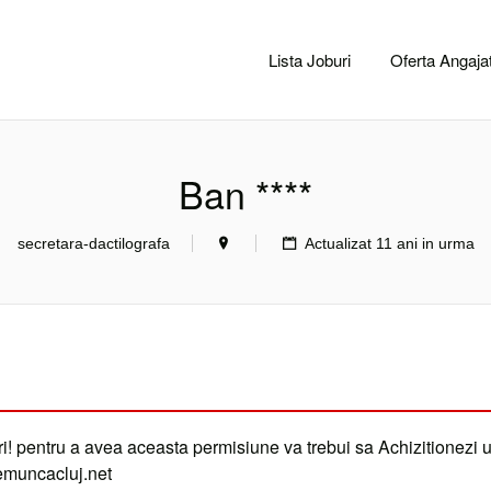
CACLUJ.NET
Lista Joburi
Oferta Angajat
Ban ****
secretara-dactilografa
Actualizat 11 ani in urma
i! pentru a avea aceasta permisiune va trebui sa Achizitionezi 
demuncacluj.net