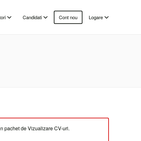
ori
Candidati
Cont nou
Logare
un pachet de Vizualizare CV-uri.