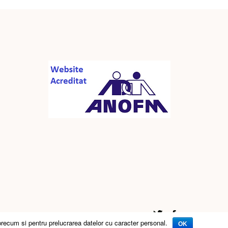
precum si pentru prelucrarea datelor cu caracter personal.
Twitter
Facebook
OK