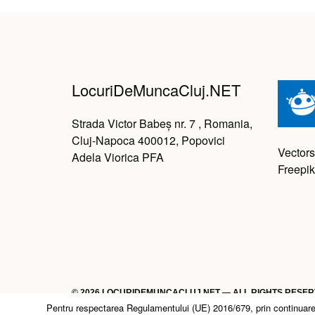
LocuriDeMuncaCluj.NET
Strada Victor Babeș nr. 7 , Romania,
Cluj-Napoca 400012, Popovici
Vectors
Adela Viorica PFA
Freepik
© 2026 LOCURIDEMUNCACLUJ.NET — ALL RIGHTS RESE
Pentru respectarea Regulamentului (UE) 2016/679, prin continuarea n
Back