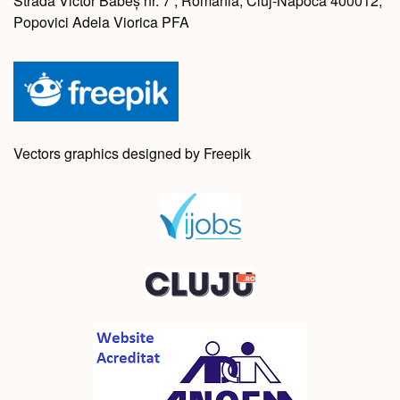
Strada Victor Babeș nr. 7 , Romania, Cluj-Napoca 400012,
Popovici Adela Viorica PFA
Vectors graphics designed by Freepik