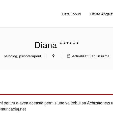
CACLUJ.NET
Lista Joburi
Oferta Angajat
Diana ******
psiholog, psihoterapeut
Actualizat 5 ani in urma
i! pentru a avea aceasta permisiune va trebui sa Achizitionezi 
demuncacluj.net