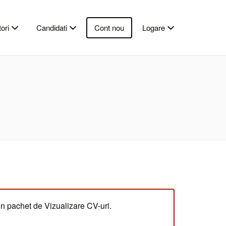
ori
Candidati
Cont nou
Logare
un pachet de Vizualizare CV-uri.