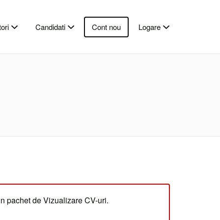
ori
Candidati
Cont nou
Logare
un pachet de Vizualizare CV-uri.