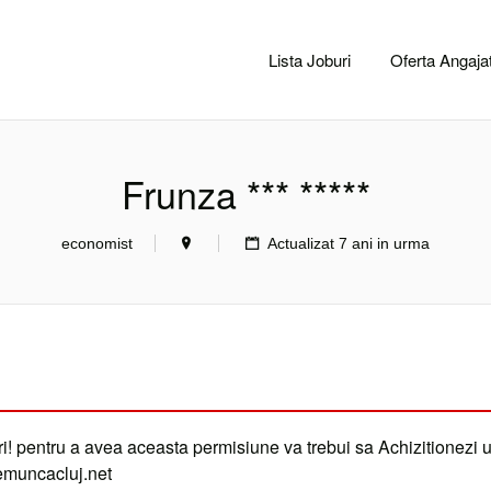
CACLUJ.NET
Lista Joburi
Oferta Angajat
Frunza *** *****
economist
Actualizat 7 ani in urma
i! pentru a avea aceasta permisiune va trebui sa Achizitionezi 
demuncacluj.net