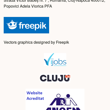
Strada Victor Babeș nr. 7 , Romania, Cluj-Napoca 400012,
Popovici Adela Viorica PFA
Vectors graphics designed by Freepik