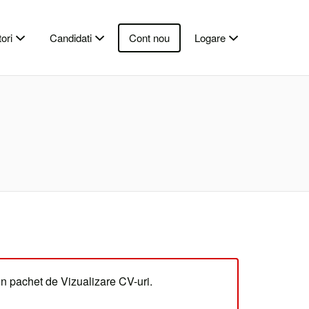
ori
Candidati
Cont nou
Logare
un pachet de Vizualizare CV-uri.