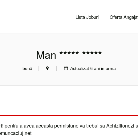
CACLUJ.NET
Lista Joburi
Oferta Angajat
Man ***** *****
bonă
Actualizat 6 ani in urma
i! pentru a avea aceasta permisiune va trebui sa Achizitionezi 
demuncacluj.net