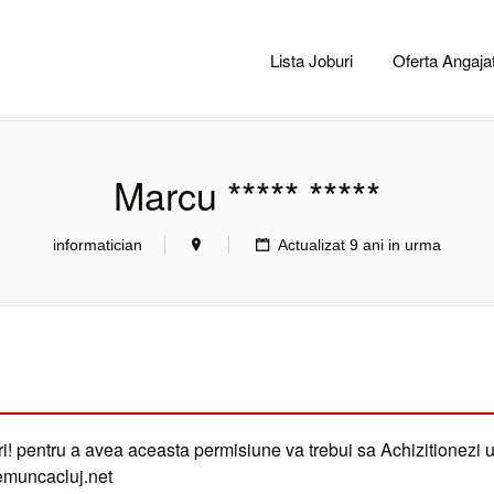
CACLUJ.NET
Lista Joburi
Oferta Angajat
Marcu ***** *****
informatician
Actualizat 9 ani in urma
i! pentru a avea aceasta permisiune va trebui sa Achizitionezi 
demuncacluj.net