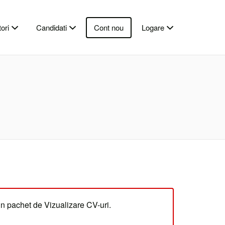
ori
Candidati
Cont nou
Logare
un pachet de Vizualizare CV-uri.