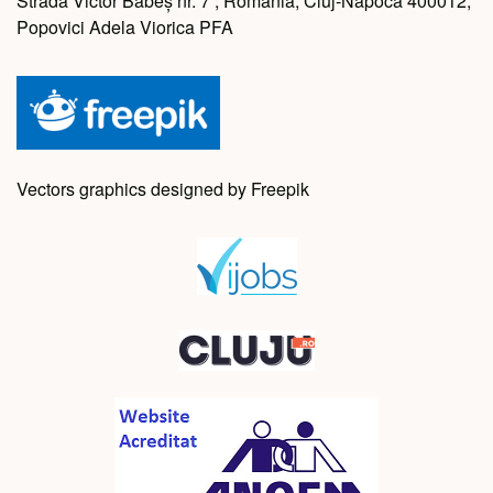
Strada Victor Babeș nr. 7 , Romania, Cluj-Napoca 400012,
Popovici Adela Viorica PFA
Vectors graphics designed by Freepik