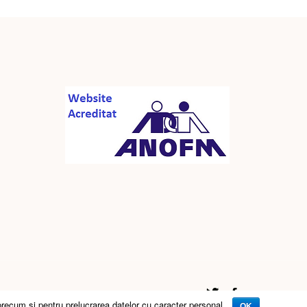
precum si pentru prelucrarea datelor cu caracter personal.
OK