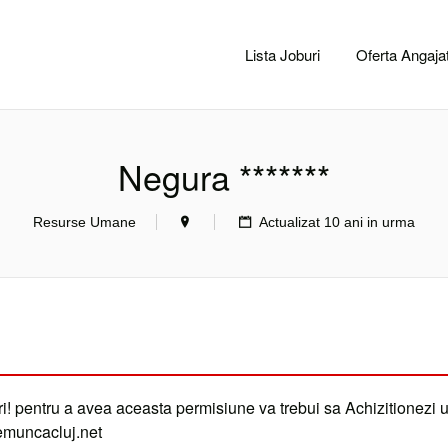
CACLUJ.NET
Lista Joburi
Oferta Angajat
Negura *******
Resurse Umane
Actualizat 10 ani in urma
i! pentru a avea aceasta permisiune va trebui sa Achizitionezi 
demuncacluj.net