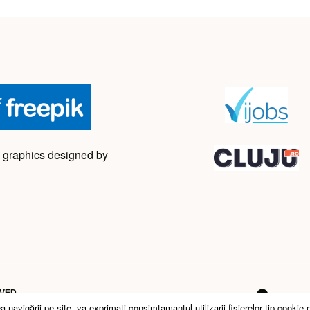
 graphics designed by
RVED
avigării pe site, va exprimati consimtamantul utilizarii fişierelor tip cookie 