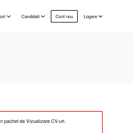
ori
Candidati
Cont nou
Logare
un pachet de Vizualizare CV-uri.