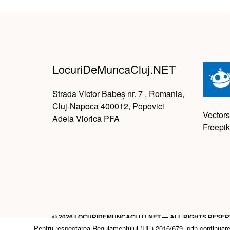
LocuriDeMuncaCluj.NET
Strada Victor Babeș nr. 7 , Romania,
Cluj-Napoca 400012, Popovici
Vectors
Adela Viorica PFA
Freepik
© 2026 LOCURIDEMUNCACLUJ.NET — ALL RIGHTS RESE
Pentru respectarea Regulamentului (UE) 2016/679, prin continuarea n