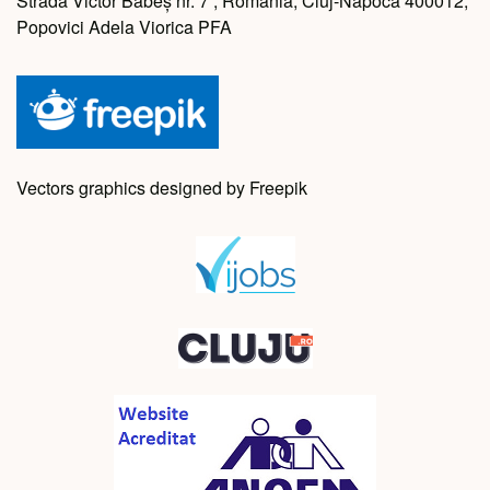
Strada Victor Babeș nr. 7 , Romania, Cluj-Napoca 400012,
Popovici Adela Viorica PFA
Vectors graphics designed by Freepik