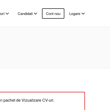
ori
Candidati
Cont nou
Logare
un pachet de Vizualizare CV-uri.