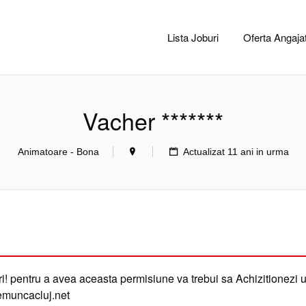
CACLUJ.NET
Lista Joburi
Oferta Angajat
Vacher *******
Animatoare - Bona
Actualizat 11 ani in urma
i! pentru a avea aceasta permisiune va trebui sa Achizitionezi 
demuncacluj.net