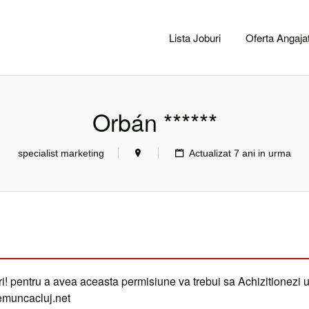
CACLUJ.NET
Lista Joburi
Oferta Angajat
Orbán ******
specialist marketing
Actualizat 7 ani in urma
i! pentru a avea aceasta permisiune va trebui sa Achizitionezi 
demuncacluj.net