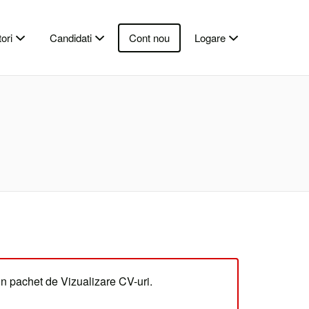
ori
Candidati
Cont nou
Logare
un pachet de Vizualizare CV-uri.