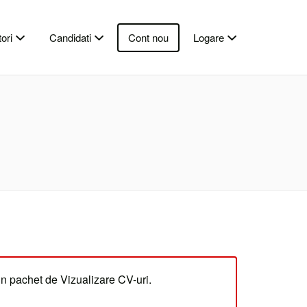
ori
Candidati
Cont nou
Logare
un pachet de Vizualizare CV-uri.