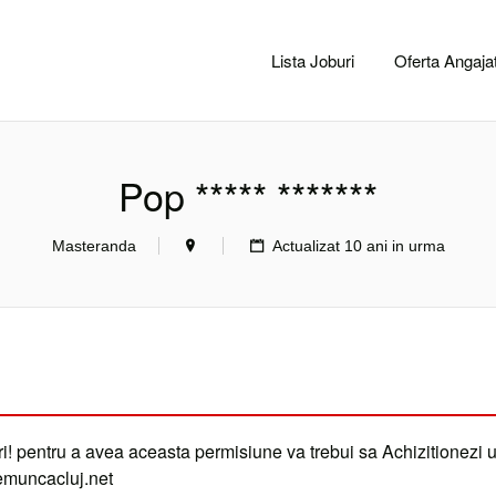
CACLUJ.NET
Lista Joburi
Oferta Angajat
Pop ***** *******
Masteranda
Actualizat 10 ani in urma
i! pentru a avea aceasta permisiune va trebui sa Achizitionezi 
demuncacluj.net