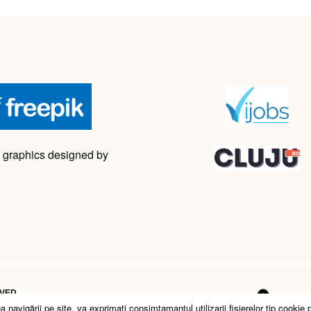
 graphics designed by
RVED
avigării pe site, va exprimati consimtamantul utilizarii fişierelor tip cookie 