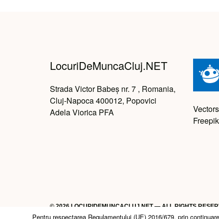
LocuriDeMuncaCluj.NET
Strada Victor Babeș nr. 7 , Romania,
Cluj-Napoca 400012, Popovici
Vectors
Adela Viorica PFA
Freepik
© 2026 LOCURIDEMUNCACLUJ.NET — ALL RIGHTS RESE
Pentru respectarea Regulamentului (UE) 2016/679, prin continuarea n