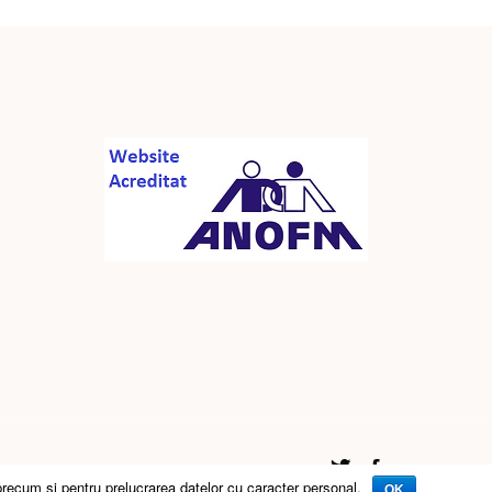
precum si pentru prelucrarea datelor cu caracter personal.
OK