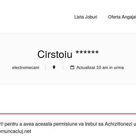
CACLUJ.NET
Lista Joburi
Oferta Angajat
Cirstoiu ******
electromecani
Actualizat 10 ani in urma
i! pentru a avea aceasta permisiune va trebui sa Achizitionezi 
demuncacluj.net