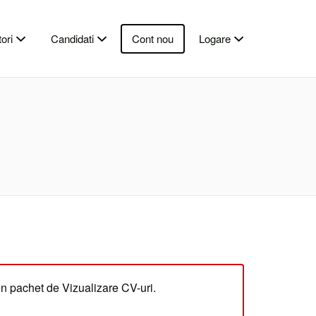
ori
Candidati
Cont nou
Logare
un pachet de Vizualizare CV-uri.