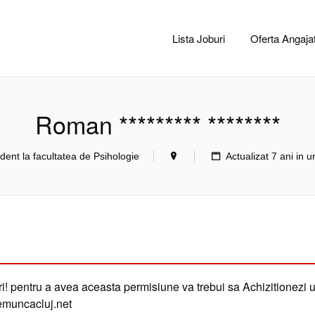
CACLUJ.NET
Lista Joburi
Oferta Angajat
Roman ********* ********
dent la facultatea de Psihologie
Actualizat 7 ani in 
i! pentru a avea aceasta permisiune va trebui sa Achizitionezi 
demuncacluj.net