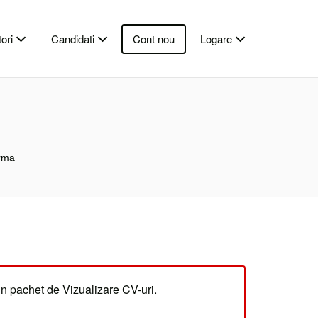
ori
Candidati
Cont nou
Logare
urma
un pachet de Vizualizare CV-uri.