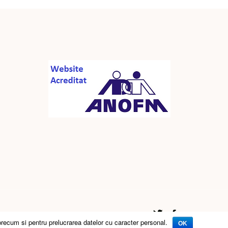
precum si pentru prelucrarea datelor cu caracter personal.
Twitter
Facebook
OK