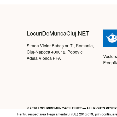
LocuriDeMuncaCluj.NET
Strada Victor Babeș nr. 7 , Romania,
Cluj-Napoca 400012, Popovici
Vectors
Adela Viorica PFA
Freepik
© 2026 LOCURIDEMUNCACLUJ.NET — ALL RIGHTS RESE
Pentru respectarea Regulamentului (UE) 2016/679, prin continuarea n
Back