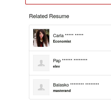
Related Resume
Carla ***** *****
Economist
Pap ****** ********
elev
Balasko ******** ********
masterand