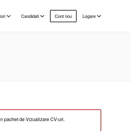
ori
Candidati
Cont nou
Logare
un pachet de Vizualizare CV-uri.