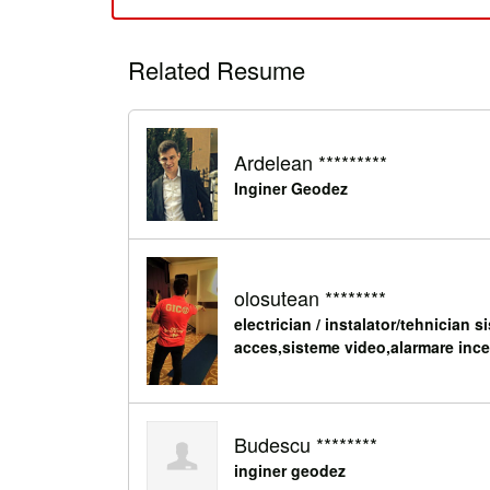
Related Resume
Ardelean *********
Inginer Geodez
olosutean ********
electrician / instalator/tehnician 
acces,sisteme video,alarmare inc
Budescu ********
inginer geodez