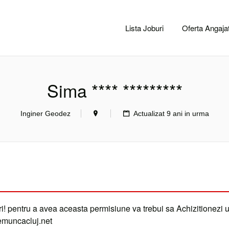
CACLUJ.NET
Lista Joburi
Oferta Angajat
Sima **** *********
Inginer Geodez
Actualizat 9 ani in urma
i! pentru a avea aceasta permisiune va trebui sa Achizitionezi 
demuncacluj.net