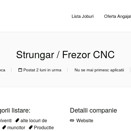
CACLUJ.NET
Lista Joburi
Oferta Angajat
Strungar / Frezor CNC
oca
Postat 2 luni in urma
Nu se mai primesc aplicatii
rii listare:
Detalii companie
lventi
alte locuri de
Website
muncitor
Productie