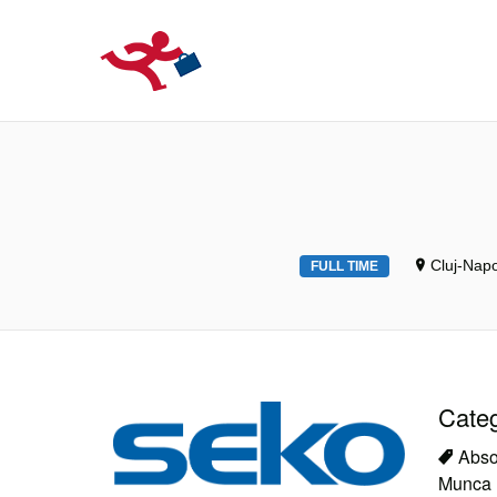
LOCURIDEMUN
Cluj-Nap
FULL TIME
Catego
Abso
Munca