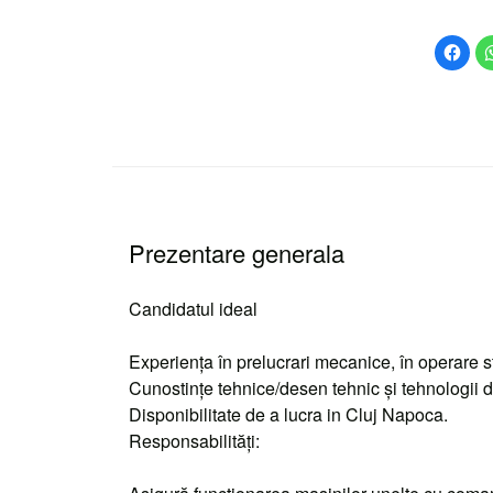
Dă
clic
pent
a
part
pe
Face
desc
într-
o
fere
nouă
Prezentare generala
Candidatul ideal
Experienţa în prelucrari mecanice, în operare 
Cunostinţe tehnice/desen tehnic şi tehnologii de
Disponibilitate de a lucra in Cluj Napoca.
Responsabilităţi: