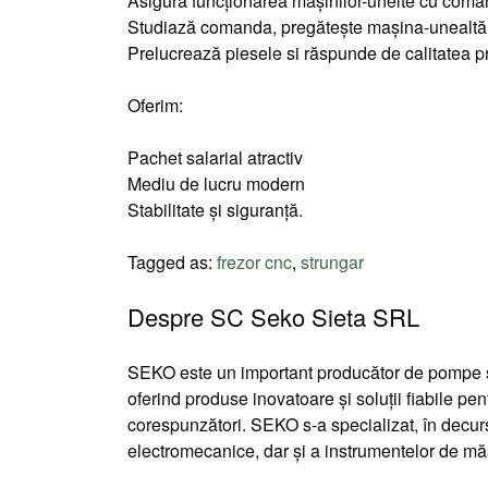
Asigură funcţionarea maşinilor-unelte cu com
Studiază comanda, pregăteşte maşina-unealtă 
Prelucrează piesele si răspunde de calitatea p
Oferim:
Pachet salarial atractiv
Mediu de lucru modern
Stabilitate şi siguranţă.
Tagged as:
frezor cnc
,
strungar
Despre SC Seko Sieta SRL
SEKO este un important producător de pompe şi 
oferind produse inovatoare şi soluţii fiabile pent
corespunzători. SEKO s-a specializat, în decursu
electromecanice, dar şi a instrumentelor de măsu