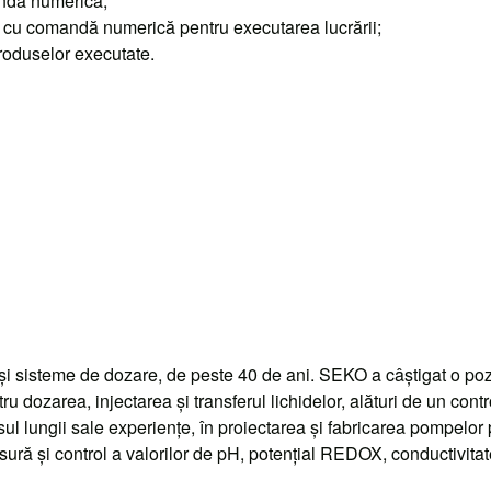
andă numerica;
cu comandă numerică pentru executarea lucrării;
roduselor executate.
sisteme de dozare, de peste 40 de ani. SEKO a câştigat o poziţi
ru dozarea, injectarea şi transferul lichidelor, alături de un contr
l lungii sale experienţe, în proiectarea şi fabricarea pompelor p
ră şi control a valorilor de pH, potenţial REDOX, conductivitate, o