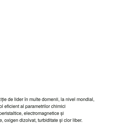
e de lider în multe domenii, la nivel mondial,
ol eficient al parametrilor chimici
eristaltice, electromagnetice şi
xigen dizolvat, turbiditate şi clor liber.