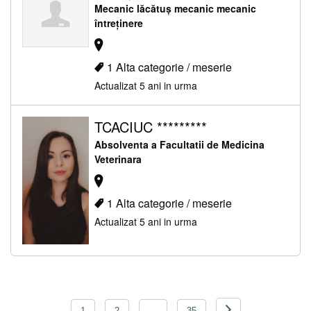
Mecanic lăcătuș mecanic mecanic
întreținere
1 Alta categorie / meserie
Actualizat 5 ani in urma
TCACIUC *********
Absolventa a Facultatii de Medicina
Veterinara
1 Alta categorie / meserie
Actualizat 5 ani in urma
Navigare
1
2
…
35