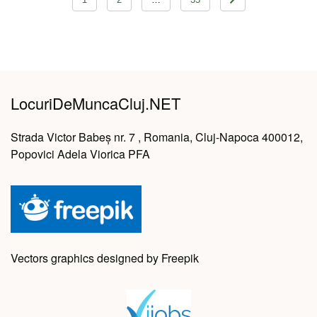
în
articole
LocuriDeMuncaCluj.NET
Strada Victor Babeș nr. 7 , Romania, Cluj-Napoca 400012,
Popovici Adela Viorica PFA
Vectors graphics designed by Freepik