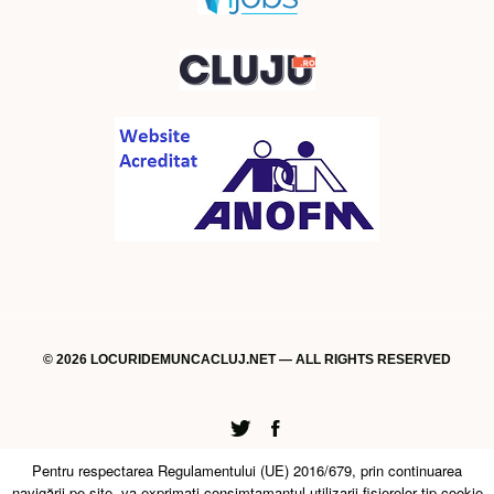
© 2026 LOCURIDEMUNCACLUJ.NET — ALL RIGHTS RESERVED
Twitter
Facebook
Pentru respectarea Regulamentului (UE) 2016/679, prin continuarea
navigării pe site, va exprimati consimtamantul utilizarii fişierelor tip cookie