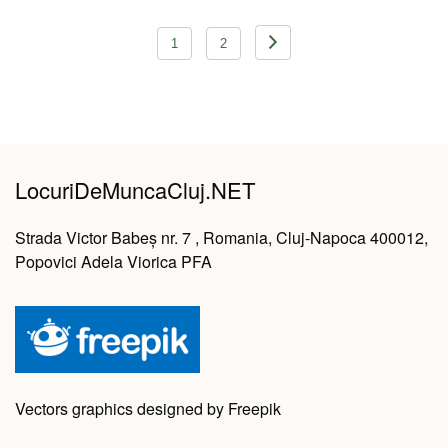
Navigare
1
2
în
articole
LocuriDeMuncaCluj.NET
Strada Victor Babeș nr. 7 , Romania, Cluj-Napoca 400012,
Popovici Adela Viorica PFA
Vectors graphics designed by Freepik