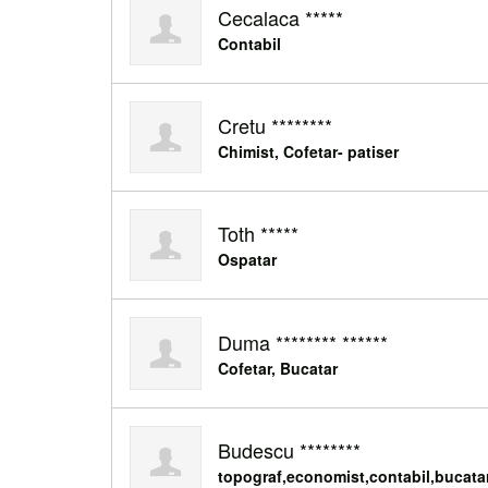
Cecalaca *****
Contabil
Cretu ********
Chimist, Cofetar- patiser
Toth *****
Ospatar
Duma ******** ******
Cofetar, Bucatar
Budescu ********
topograf,economist,contabil,bucata