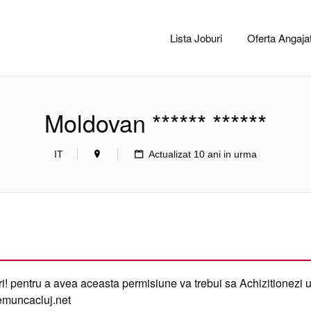
CACLUJ.NET
Lista Joburi
Oferta Angajat
Moldovan ****** ******
IT
Actualizat 10 ani in urma
i! pentru a avea aceasta permisiune va trebui sa Achizitionezi 
demuncacluj.net