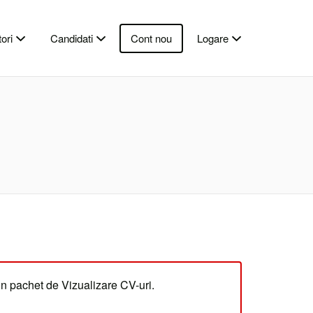
ori
Candidati
Cont nou
Logare
un pachet de Vizualizare CV-uri.