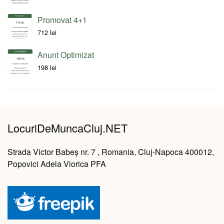
Promovat 4+1
712
lei
Anunt Optimizat
198
lei
LocuriDeMuncaCluj.NET
Strada Victor Babeș nr. 7 , Romania, Cluj-Napoca 400012,
Popovici Adela Viorica PFA