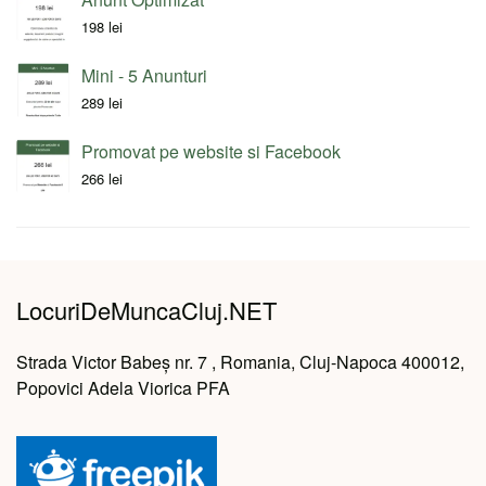
198
lei
Mini - 5 Anunturi
289
lei
Promovat pe website si Facebook
266
lei
LocuriDeMuncaCluj.NET
Strada Victor Babeș nr. 7 , Romania, Cluj-Napoca 400012,
Popovici Adela Viorica PFA